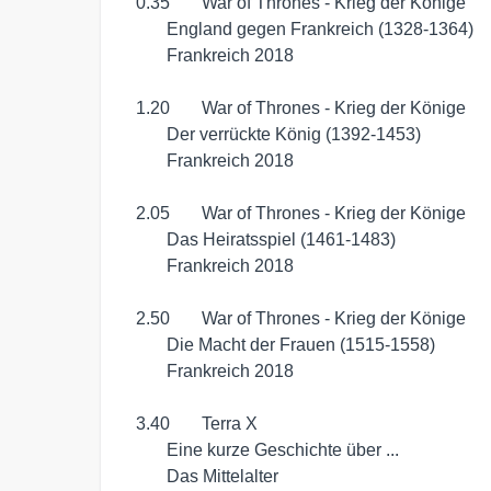
  0.35	 War of Thrones - Krieg der Könige

	 England gegen Frankreich (1328-1364)

	 Frankreich 2018

  1.20	 War of Thrones - Krieg der Könige

	 Der verrückte König (1392-1453)

	 Frankreich 2018

  2.05	 War of Thrones - Krieg der Könige

	 Das Heiratsspiel (1461-1483)

	 Frankreich 2018

  2.50	 War of Thrones - Krieg der Könige

	 Die Macht der Frauen (1515-1558)

	 Frankreich 2018

  3.40	 Terra X

	 Eine kurze Geschichte über ...

	 Das Mittelalter
