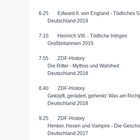
  6.25	 Edward II. von England - Tödliches Spiel um die Macht

	 Deutschland 2019

  7.10	 Heinrich VIII. - Tödliche Intrigen

	 Großbritannien 2015

  7.55	 ZDF-History

	 Die Ritter - Mythos und Wahrheit

	 Deutschland 2018

  8.40	 ZDF-History

	 Geköpft, gerädert, gehenkt: Was am Richtplatz geschah

	 Deutschland 2018

  9.25	 ZDF-History

	 Henker, Hexen und Vampire - Die Geschichte der Unheimlichen

	 Deutschland 2017
