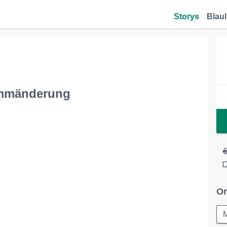
Storys
Blaul
rammänderung
Or