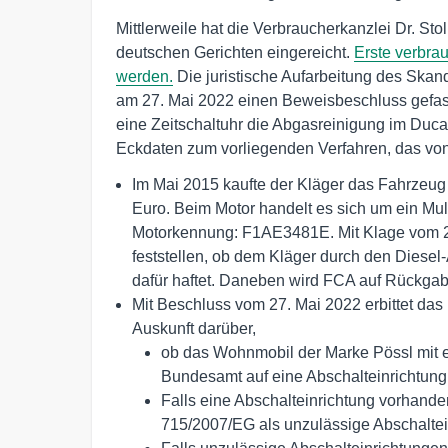
Mittlerweile hat die Verbraucherkanzlei Dr. S
deutschen Gerichten eingereicht.
Erste verbrau
werden.
Die juristische Aufarbeitung des Skan
am 27. Mai 2022 einen Beweisbeschluss gefass
eine Zeitschaltuhr die Abgasreinigung im Ducat
Eckdaten zum vorliegenden Verfahren, das von d
Im Mai 2015 kaufte der Kläger das Fahrzeug
Euro. Beim Motor handelt es sich um ein Mul
Motorkennung: F1AE3481E. Mit Klage vom 2
feststellen, ob dem Kläger durch den Diese
dafür haftet. Daneben wird FCA auf Rückgab
Mit Beschluss vom 27. Mai 2022 erbittet da
Auskunft darüber,
ob das Wohnmobil der Marke Pössl mit ei
Bundesamt auf eine Abschalteinrichtung 
Falls eine Abschalteinrichtung vorhanden
715/2007/EG als unzulässige Abschaltei