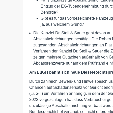
Falls unzulässige Abschalteinrichtungen
Entzug der EG-Typengenehmigung durch
Behörde?
Gibt es für das vorbezeichnete Fahrzeu
ja, aus welchem Grund?
Die Kanzlei Dr. Stoll & Sauer geht davon a
Abschalteinrichtungen bestätigt. Die Robe
zugestanden, Abschalteinrichtungen an Fiat 
Verfahren der Kanzlei Dr. Stoll & Sauer die 
zeigen mehrere Gutachten außerhalb von Ge
Abgasgrenzwerte nur auf dem Prüfstand einh
Am EuGH bahnt sich neue Diesel-Rechtspr
Durch zahlreich Beweis- und Hinweisbeschlüss
Chancen auf Schadensersatz vor Gericht enor
(EuGH) ein Verfahren anhängig, in dem der Ge
2022 vorgeschlagen hat, dass Verbraucher gen
unzulässige Abschalteinrichtung verbaut worden
Bundesgerichtshof verlangt, sei nicht erforder