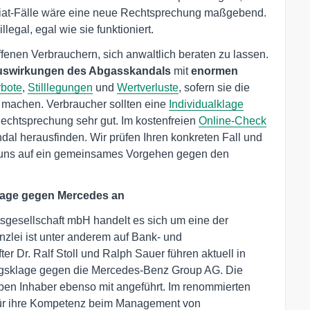
 Fiat-Fälle wäre eine neue Rechtsprechung maßgebend.
legal, egal wie sie funktioniert.
fenen Verbrauchern, sich anwaltlich beraten zu lassen.
uswirkungen des Abgasskandals
mit
enormen
rbote
,
Stilllegungen
und
Wertverluste
, sofern sie die
d machen. Verbraucher sollten eine
Individualklage
echtsprechung sehr gut. Im kostenfreien
Online-Check
dal herausfinden. Wir prüfen Ihren konkreten Fall und
r uns auf ein gemeinsames Vorgehen gegen den
sklage gegen Mercedes an
tsgesellschaft mbH handelt es sich um eine der
zlei ist unter anderem auf Bank- und
ter Dr. Ralf Stoll und Ralph Sauer führen aktuell in
lungsklage gegen die Mercedes-Benz Group AG. Die
en Inhaber ebenso mit angeführt. Im renommierten
ür ihre Kompetenz beim Management von