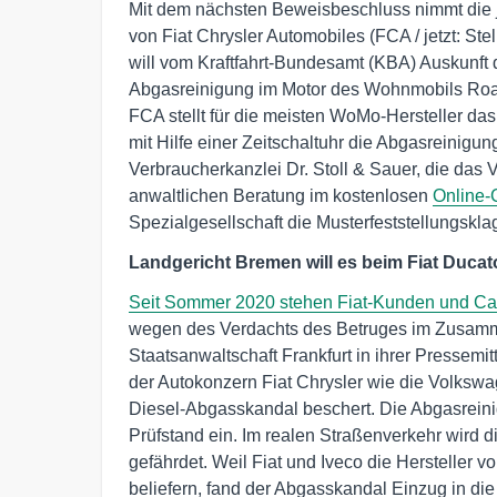
Mit dem nächsten Beweisbeschluss nimmt die j
von Fiat Chrysler Automobiles (FCA / jetzt: Ste
will vom Kraftfahrt-Bundesamt (KBA) Auskunft 
Abgasreinigung im Motor des Wohnmobils Roadc
FCA stellt für die meisten WoMo-Hersteller da
mit Hilfe einer Zeitschaltuhr die Abgasreinigu
Verbraucherkanzlei Dr. Stoll & Sauer, die das 
anwaltlichen Beratung im kostenlosen
Online-
Spezialgesellschaft die Musterfeststellungskl
Landgericht Bremen will es beim Fiat Duca
Seit Sommer 2020 stehen Fiat-Kunden und Ca
wegen des Verdachts des Betruges im Zusammen
Staatsanwaltschaft Frankfurt in ihrer Pressemit
der Autokonzern Fiat Chrysler wie die Volk
Diesel-Abgasskandal beschert. Die Abgasreini
Prüfstand ein. Im realen Straßenverkehr wird 
gefährdet. Weil Fiat und Iveco die Hersteller
beliefern, fand der Abgasskandal Einzug in 