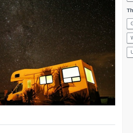
Th
G
W