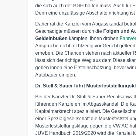
die sich auch der BGH halten muss. Auch für
Denn eine unzulässige Abschalteinrichtung ist il
Daher rät die Kanzlei vom Abgasskandal betrof
Geschädigte müssen durch die
Folgen und A
Geldeinbußen
kämpfen: Ihnen drohen
Fahrve
Ansprüche nicht rechtzeitig vor Gericht gelten
erheben. Die Chancen stehen nach aktueller R
lässt sich der richtige Weg aus dem Dieselskan
geben Ihnen eine Ersteinschätzung, bevor wi
Autobauer einigen.
Dr. Stoll & Sauer führt Musterfeststellung
Bei der Kanzlei Dr. Stoll & Sauer Rechtsanwal
führenden Kanzleien im Abgasskandal. Die Kan
Kapitalmarktrecht spezialisiert. Die Gesellschaf
einer Spezialgesellschaft die Musterfeststel
Musterfeststellungsklage gegen die VW AG hab
JUVE Handbuch 2019/2020 wird die Kanzlei f