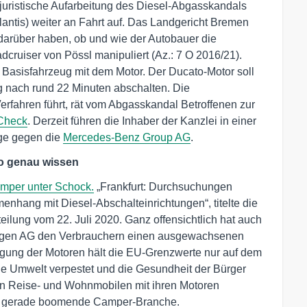
uristische Aufarbeitung des Diesel-Abgasskandals
llantis) weiter an Fahrt auf. Das Landgericht Bremen
darüber haben, ob und wie der Autobauer die
ruiser von Pössl manipuliert (Az.: 7 O 2016/21).
s Basisfahrzeug mit dem Motor. Der Ducato-Motor soll
ng nach rund 22 Minuten abschalten. Die
Verfahren führt, rät vom Abgasskandal Betroffenen zur
Check
. Derzeit führen die Inhaber der Kanzlei in einer
age gegen die
Mercedes-Benz Group AG
.
to genau wissen
mper unter Schock.
„Frankfurt: Durchsuchungen
hang mit Diesel-Abschalteinrichtungen“, titelte die
teilung vom 22. Juli 2020. Ganz offensichtlich hat auch
swagen AG den Verbrauchern einen ausgewachsenen
gung der Motoren hält die EU-Grenzwerte nur auf dem
die Umwelt verpestet und die Gesundheit der Bürger
 von Reise- und Wohnmobilen mit ihren Motoren
die gerade boomende Camper-Branche.