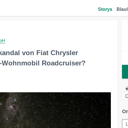
Storys
Blaul
mbH
andal von Fiat Chrysler
l-Wohnmobil Roadcruiser?
Or