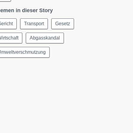
emen in dieser Story
ericht
Transport
Gesetz
irtschaft
Abgasskandal
Umweltverschmutzung