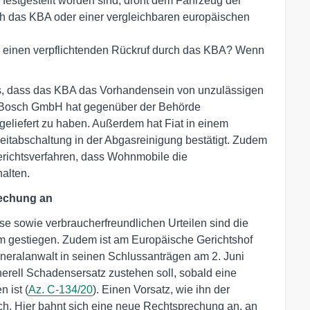
 festgestellt worden sind, droht dem Fahrzeug der
 das KBA oder einer vergleichbaren europäischen
g einen verpflichtenden Rückruf durch das KBA? Wenn
us, dass das KBA das Vorhandensein von unzulässigen
rt Bosch GmbH hat gegenüber der Behörde
geliefert zu haben. Außerdem hat Fiat in einem
Zeitabschaltung in der Abgasreinigung bestätigt. Zudem
richtsverfahren, dass Wohnmobile die
alten.
echung an
e sowie verbraucherfreundlichen Urteilen sind die
m gestiegen. Zudem ist am Europäische Gerichtshof
neralanwalt in seinen Schlussanträgen am 2. Juni
erell Schadensersatz zustehen soll, sobald eine
 ist (
Az. C-134/20
). Einen Vorsatz, wie ihn der
lich. Hier bahnt sich eine neue Rechtsprechung an, an