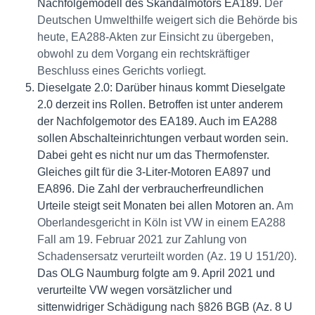
Nachfolgemodell des Skandalmotors EA189.
Der
Deutschen Umwelthilfe weigert sich die Behörde bis
heute, EA288-Akten zur Einsicht zu übergeben,
obwohl zu dem Vorgang ein rechtskräftiger
Beschluss eines Gerichts vorliegt.
Dieselgate 2.0: Darüber hinaus kommt Dieselgate
2.0 derzeit ins Rollen. Betroffen ist unter anderem
der Nachfolgemotor des EA189. Auch im EA288
sollen Abschalteinrichtungen verbaut worden sein.
Dabei geht es nicht nur um das Thermofenster.
Gleiches gilt für die 3-Liter-Motoren EA897 und
EA896. Die Zahl der verbraucherfreundlichen
Urteile steigt seit Monaten bei allen Motoren an.
Am
Oberlandesgericht in Köln ist VW in einem EA288
Fall am 19. Februar 2021 zur Zahlung von
Schadensersatz verurteilt worden (Az. 19 U 151/20).
Das OLG Naumburg folgte am 9. April 2021 und
verurteilte VW wegen vorsätzlicher und
sittenwidriger Schädigung nach §826 BGB (Az. 8 U