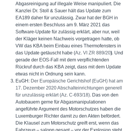
Abgasreinigung auf illegale Weise manipuliert. Die
Kanzlei Dr. Stoll & Sauer hält das Update zum
EA189 daher für unzulässig. Zwar hat der BGH in
einem ersten Beschluss am 9. März 2021 das
Software-Update für zulässig erklärt, aber nur, weil
der Kläger keinen Nachweis vorgetragen hatte, ob
VW das KBA beim Einbau eines Thermofensters in
das Update getäuscht habe (
Az. VI ZR 889/20
)
. Und
gerade der EOS-Fall mit dem verpflichtenden
Rückruf durch das KBA zeigt, dass mit dem Update
etwas nicht in Ordnung sein kann.
EuGH:
Der Europäische Gerichtshof (EuGH) hat am
17. Dezember 2020 Abschalteinrichtungen generell
für unzulässig erklärt (Az. C-693/18).
Das von den
Autobauern gerne für Abgasmanipulationen
angeführte Argument des Motorschutzes haben die
Luxemburger Richter damit zu den Akten befördert.
Die Klausel zum Motorschutz greift erst, wenn das
Fahrzeug – salopp gesagt – vor der Explosion steht