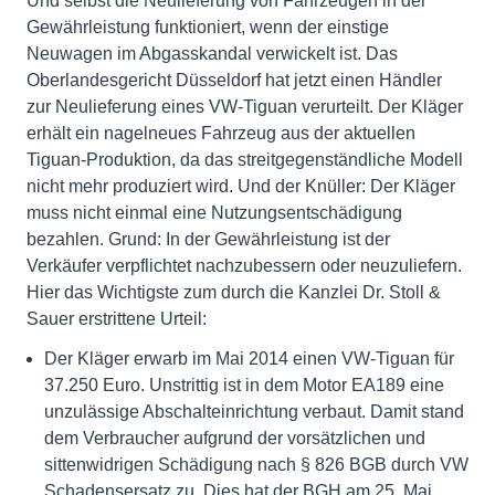
Und selbst die Neulieferung von Fahrzeugen in der
Gewährleistung funktioniert, wenn der einstige
Neuwagen im Abgasskandal verwickelt ist. Das
Oberlandesgericht Düsseldorf hat jetzt einen Händler
zur Neulieferung eines VW-Tiguan verurteilt. Der Kläger
erhält ein nagelneues Fahrzeug aus der aktuellen
Tiguan-Produktion, da das streitgegenständliche Modell
nicht mehr produziert wird. Und der Knüller: Der Kläger
muss nicht einmal eine Nutzungsentschädigung
bezahlen. Grund: In der Gewährleistung ist der
Verkäufer verpflichtet nachzubessern oder neuzuliefern.
Hier das Wichtigste zum durch die Kanzlei Dr. Stoll &
Sauer erstrittene Urteil:
Der Kläger erwarb im Mai 2014 einen VW-Tiguan für
37.250 Euro. Unstrittig ist in dem Motor EA189 eine
unzulässige Abschalteinrichtung verbaut. Damit stand
dem Verbraucher aufgrund der vorsätzlichen und
sittenwidrigen Schädigung nach § 826 BGB durch VW
Schadensersatz zu. Dies hat der BGH am 25. Mai