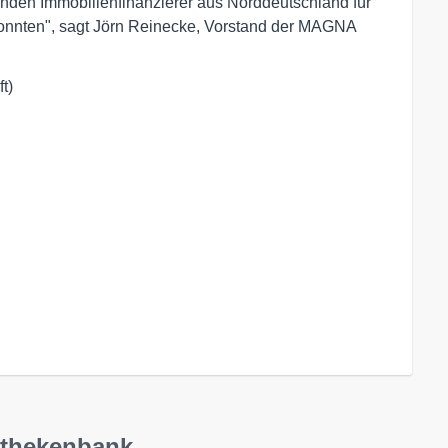
nden Immobilienfinanzierer aus Norddeutschland für
onnten", sagt Jörn Reinecke, Vorstand der MAGNA
)

othekenbank