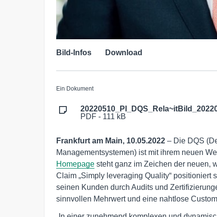
Bild-Infos
Download
Ein Dokument
20220510_PI_DQS_Rela~itBild_20220
PDF - 111 kB
Frankfurt am Main, 10.05.2022
– Die DQS (Deu
Managementsystemen) ist mit ihrem neuen Web
Homepage
steht ganz im Zeichen der neuen, w
Claim „Simply leveraging Quality“ positioniert 
seinen Kunden durch Audits und Zertifizier
sinnvollen Mehrwert und eine nahtlose Custome
„In einer zunehmend komplexen und dynamisc