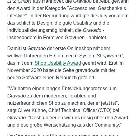
LPZ GmbH
aus Hannover, die
Gravado
betreibt, gewann
den Award in der Kategorie "Accessoires, Geschenke &
Lifestyle". In der Begründung würdigte die Jury vor allem
das schlichte Design, die gute Usability und die
Individualisierungsmöglichkeit, die
Gravado
-
insbesondere in Form von Gravuren - anbietet.
Damit ist
Gravado
der erste Onlineshop mit dem
weltweit führenden E-Commerce-System
Shopware 6
,
das mit dem
Shop Usability Award
geehrt wird. Erst im
November 2020 hatte die Seite gravado.de mit der
neuen Software einen Relaunch gefeiert.
"Wir hatten einen langen Entwicklungsprozess, um
Gravado
zu dem modernen, flexiblen und
nutzerfreundlichen Shop zu machen, der er jetzt ist",
sagt Oliver Kühne, Chief Technical Officer (CTO) bei
Gravado
. "Deshalb freuen wir uns riesig über den Award
und diese große Wertschätzung aus der Community."
Die Vorauswahl und Nominierung wird von einer ca.