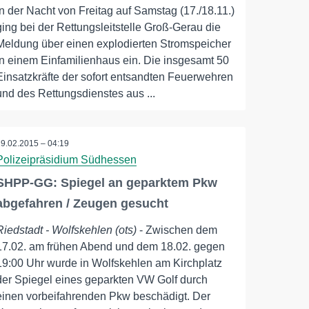
in der Nacht von Freitag auf Samstag (17./18.11.)
ging bei der Rettungsleitstelle Groß-Gerau die
Meldung über einen explodierten Stromspeicher
in einem Einfamilienhaus ein. Die insgesamt 50
Einsatzkräfte der sofort entsandten Feuerwehren
und des Rettungsdienstes aus ...
19.02.2015 – 04:19
Polizeipräsidium Südhessen
SHPP-GG: Spiegel an geparktem Pkw
abgefahren / Zeugen gesucht
Riedstadt - Wolfskehlen (ots)
- Zwischen dem
17.02. am frühen Abend und dem 18.02. gegen
19:00 Uhr wurde in Wolfskehlen am Kirchplatz
der Spiegel eines geparkten VW Golf durch
einen vorbeifahrenden Pkw beschädigt. Der