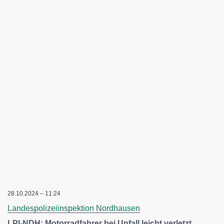
28.10.2024 – 11:24
Landespolizeiinspektion Nordhausen
LPI-NDH: Motorradfahrer bei Unfall leicht verletzt