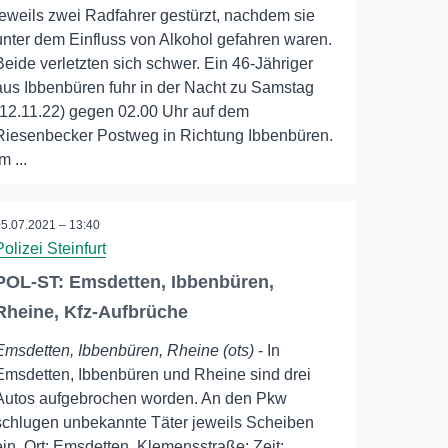
jeweils zwei Radfahrer gestürzt, nachdem sie
unter dem Einfluss von Alkohol gefahren waren.
Beide verletzten sich schwer. Ein 46-Jähriger
aus Ibbenbüren fuhr in der Nacht zu Samstag
(12.11.22) gegen 02.00 Uhr auf dem
Riesenbecker Postweg in Richtung Ibbenbüren.
m ...
05.07.2021 – 13:40
Polizei Steinfurt
POL-ST: Emsdetten, Ibbenbüren,
Rheine, Kfz-Aufbrüche
Emsdetten, Ibbenbüren, Rheine (ots)
- In
Emsdetten, Ibbenbüren und Rheine sind drei
Autos aufgebrochen worden. An den Pkw
schlugen unbekannte Täter jeweils Scheiben
ein. Ort: Emsdetten, Klemensstraße; Zeit: