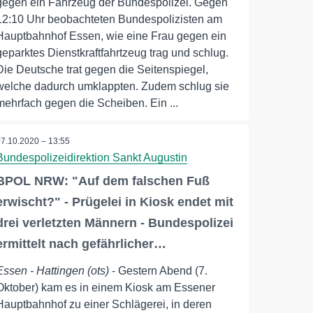
gegen ein Fahrzeug der Bundespolizei. Gegen
12:10 Uhr beobachteten Bundespolizisten am
Hauptbahnhof Essen, wie eine Frau gegen ein
geparktes Dienstkraftfahrtzeug trag und schlug.
Die Deutsche trat gegen die Seitenspiegel,
welche dadurch umklappten. Zudem schlug sie
mehrfach gegen die Scheiben. Ein ...
07.10.2020 – 13:55
Bundespolizeidirektion Sankt Augustin
BPOL NRW: "Auf dem falschen Fuß
erwischt?" - Prügelei in Kiosk endet mit
drei verletzten Männern - Bundespolizei
ermittelt nach gefährlicher…
Essen - Hattingen (ots)
- Gestern Abend (7.
Oktober) kam es in einem Kiosk am Essener
Hauptbahnhof zu einer Schlägerei, in deren