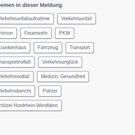
emen in dieser Meldung
Verkehrsunfallaufnahme
Verkehrsunfall
Person
Feuerwehr
PKW
Krankenhaus
Fahrzeug
Transport
ransportnotfall
Verkehrsunglück
erkehrsnotfall
Medizin, Gesundheit
erkehrsbericht
Polizei
olizei Nordrhein-Westfalen