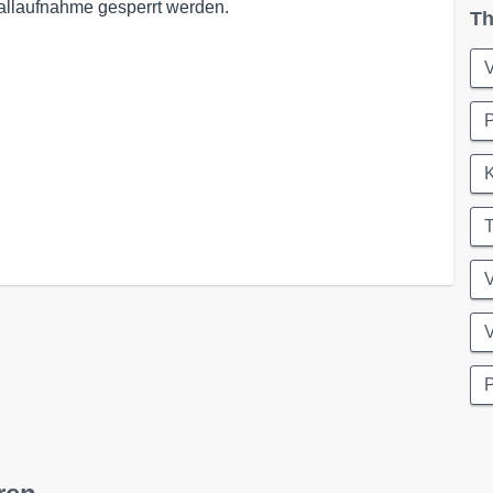
allaufnahme gesperrt werden.
Th
T
V
V
P