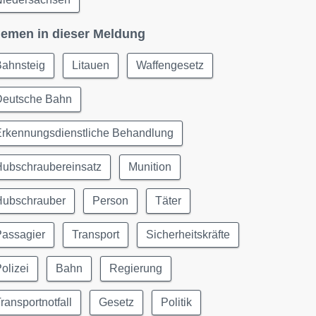
emen in dieser Meldung
Bahnsteig
Litauen
Waffengesetz
Deutsche Bahn
Erkennungsdienstliche Behandlung
Hubschraubereinsatz
Munition
Hubschrauber
Person
Täter
Passagier
Transport
Sicherheitskräfte
olizei
Bahn
Regierung
ransportnotfall
Gesetz
Politik