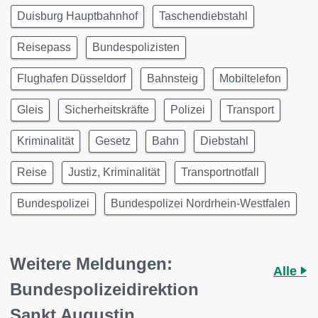
Duisburg Hauptbahnhof
Taschendiebstahl
Reisepass
Bundespolizisten
Flughafen Düsseldorf
Bahnsteig
Mobiltelefon
Gleis
Sicherheitskräfte
Polizei
Transport
Kriminalität
Gesetz
Bahn
Diebstahl
Reise
Justiz, Kriminalität
Transportnotfall
Bundespolizei
Bundespolizei Nordrhein-Westfalen
Weitere Meldungen:
Alle
Bundespolizeidirektion
Sankt Augustin