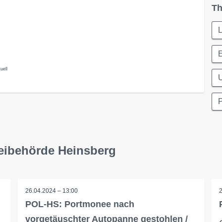
Th
uell
P
zeibehörde Heinsberg
26.04.2024 – 13:00
POL-HS: Portmonee nach
vorgetäuschter Autopanne gestohlen /