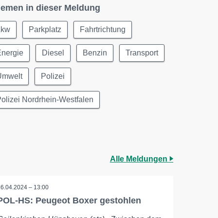
emen in dieser Meldung
Lkw
Parkplatz
Fahrtrichtung
Energie
Diesel
Benzin
Transport
Umwelt
Polizei
olizei Nordrhein-Westfalen
Alle Meldungen
26.04.2024 – 13:00
POL-HS: Peugeot Boxer gestohlen