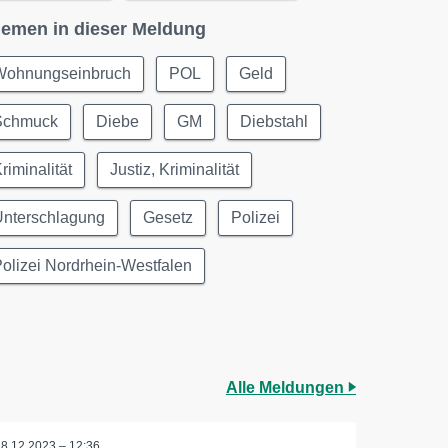
emen in dieser Meldung
Wohnungseinbruch
POL
Geld
Schmuck
Diebe
GM
Diebstahl
riminalität
Justiz, Kriminalität
Unterschlagung
Gesetz
Polizei
olizei Nordrhein-Westfalen
Alle Meldungen
18.12.2023 – 12:36