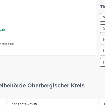
Th
w.de
K
ch news aktuell
P
eibehörde Oberbergischer Kreis
19.12.2023 – 03:45