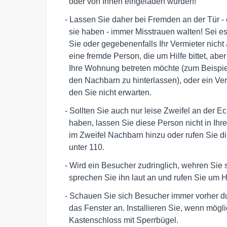
     oder von Ihnen eingeladen wurden!
   - Lassen Sie daher bei Fremden an der Tür - egal welches Anliegen 

     sie haben - immer Misstrauen walten! Sei es ein Handwerker, den 

     Sie oder gegebenenfalls Ihr Vermieter nicht angefordert haben, 

     eine fremde Person, die um Hilfe bittet, aber dafür unbedingt 

     Ihre Wohnung betreten möchte (zum Beispiel um eine Nachricht für

     den Nachbarn zu hinterlassen), oder ein Vertreter einer Behörde,

     den Sie nicht erwarten.
   - Sollten Sie auch nur leise Zweifel an der Echtheit des Anliegens

     haben, lassen Sie diese Person nicht in Ihre Wohnung! Ziehen Sie

     im Zweifel Nachbarn hinzu oder rufen Sie direkt die Polizei an 

     unter 110.
   - Wird ein Besucher zudringlich, wehren Sie sich energisch, 

     sprechen Sie ihn laut an und rufen Sie um H
   - Schauen Sie sich Besucher immer vorher durch den Türspion oder 

     das Fenster an. Installieren Sie, wenn möglich, ein 

     Kastenschloss mit Sperrbügel.