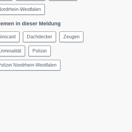
ordrhein-Westfalen
emen in dieser Meldung
irocard
Dachdecker
Zeugen
riminalität
Polizei
olizei Nordrhein-Westfalen