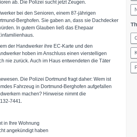
oren ab. Die Polizei sucht jetzt Zeugen.
N
werker bei den Senioren, einem 87-jährigen
ortmund-Berghofen. Sie gaben an, dass sie Dachdecker
Th
ürden. In gutem Glauben ließ das Ehepaar
Einfamilienhaus.
G
inem der Handwerker ihre EC-Karte und den
K
ndwerker hoben im Anschluss einen vierstelligen
ch nie zurück. Auch im Haus entwendeten die Täter
P
gewesen. Die Polizei Dortmund fragt daher: Wem ist
fremdes Fahrzeug in Dortmund-Berghofen aufgefallen
ndwerkern machen? Hinweise nimmt die
/132-7441.