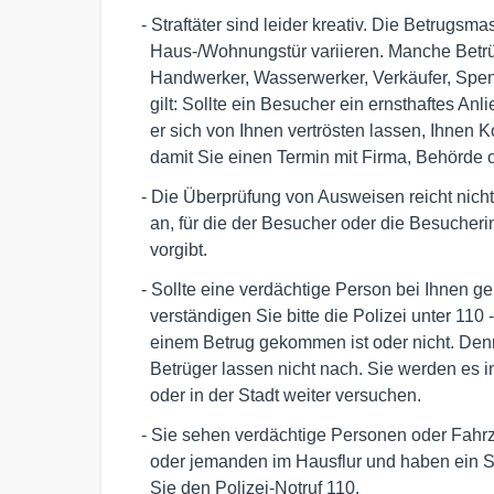
   - Straftäter sind leider kreativ. Die Betrugsmaschen an der 

     Haus-/Wohnungstür variieren. Manche Betrüger geben sich als 

     Handwerker, Wasserwerker, Verkäufer, Spendensammler aus. Hier 

     gilt: Sollte ein Besucher ein ernsthaftes Anliegen haben, wird 

     er sich von Ihnen vertrösten lassen, Ihnen Kontaktdaten geben, 

     damit Sie einen Termin mit Firma, Behörd
   - Die Überprüfung von Ausweisen reicht nicht. Rufen Sie die Firma 

     an, für die der Besucher oder die Besucherin zu arbeiten 

     vorgibt.
   - Sollte eine verdächtige Person bei Ihnen geklingelt haben, 

     verständigen Sie bitte die Polizei unter 110 - egal, ob es zu 

     einem Betrug gekommen ist oder nicht. Denn Betrügerinnen und 

     Betrüger lassen nicht nach. Sie werden es in der Nachbarschaft 

     oder in der Stadt weiter versuchen.
   - Sie sehen verdächtige Personen oder Fahrzeuge in Ihrer Straße 

     oder jemanden im Hausflur und haben ein Störgefühl: Verständigen

     Sie den Polizei-Notruf 110.