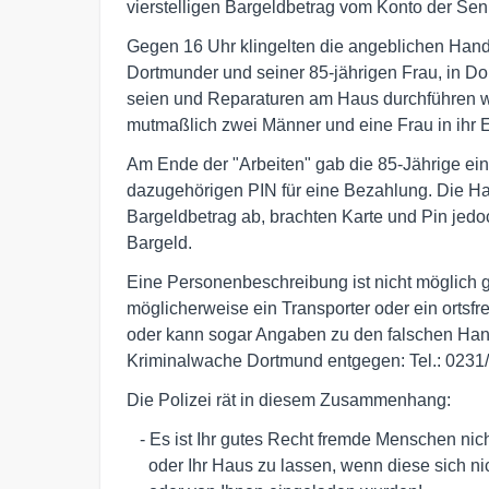
vierstelligen Bargeldbetrag vom Konto der Seni
Gegen 16 Uhr klingelten die angeblichen Hand
Dortmunder und seiner 85-jährigen Frau, in D
seien und Reparaturen am Haus durchführen w
mutmaßlich zwei Männer und eine Frau in ihr 
Am Ende der "Arbeiten" gab die 85-Jährige e
dazugehörigen PIN für eine Bezahlung. Die Ha
Bargeldbetrag ab, brachten Karte und Pin jedo
Bargeld.
Eine Personenbeschreibung ist nicht möglich 
möglicherweise ein Transporter oder ein orts
oder kann sogar Angaben zu den falschen Ha
Kriminalwache Dortmund entgegen: Tel.: 0231
Die Polizei rät in diesem Zusammenhang:
   - Es ist Ihr gutes Recht fremde Menschen nicht in Ihre Wohnung 

     oder Ihr Haus zu lassen, wenn diese sich nicht angekündigt haben
