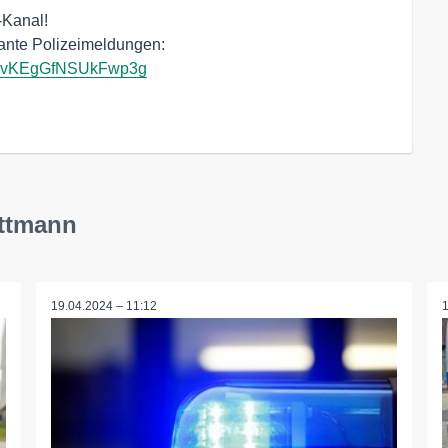
-Kanal!
sante Polizeimeldungen:
Al7vKEgGfNSUkFwp3g
ettmann
19.04.2024 – 11:12