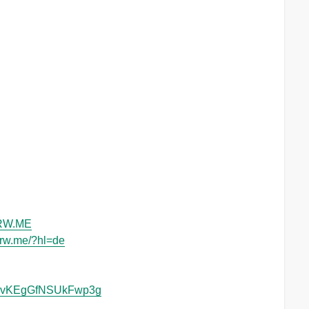
NRW.ME
nrw.me/?hl=de
Al7vKEgGfNSUkFwp3g