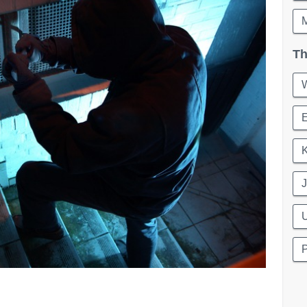
Th
K
J
P