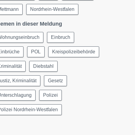
Mettmann
Nordrhein-Westfalen
emen in dieser Meldung
Wohnungseinbruch
Einbruch
Einbrüche
POL
Kreispolizeibehörde
riminalität
Diebstahl
ustiz, Kriminalität
Gesetz
Unterschlagung
Polizei
olizei Nordrhein-Westfalen