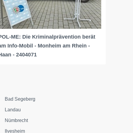
POL-ME: Die Kriminalprävention berät
am Info-Mobil - Monheim am Rhein -
Haan - 2404071
Bad Segeberg
Landau
Nümbrecht
Ilvesheim