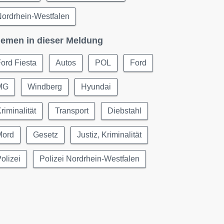
ordrhein-Westfalen
emen in dieser Meldung
ord Fiesta
Autos
POL
Ford
MG
Windberg
Hyundai
riminalität
Transport
Diebstahl
Mord
Gesetz
Justiz, Kriminalität
olizei
Polizei Nordrhein-Westfalen