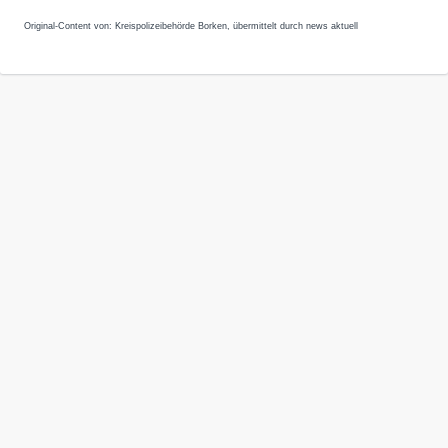
Original-Content von: Kreispolizeibehörde Borken, übermittelt durch news aktuell