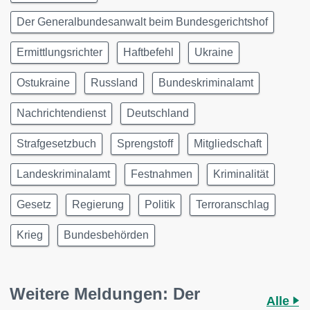
Der Generalbundesanwalt beim Bundesgerichtshof
Ermittlungsrichter
Haftbefehl
Ukraine
Ostukraine
Russland
Bundeskriminalamt
Nachrichtendienst
Deutschland
Strafgesetzbuch
Sprengstoff
Mitgliedschaft
Landeskriminalamt
Festnahmen
Kriminalität
Gesetz
Regierung
Politik
Terroranschlag
Krieg
Bundesbehörden
Weitere Meldungen: Der
Alle