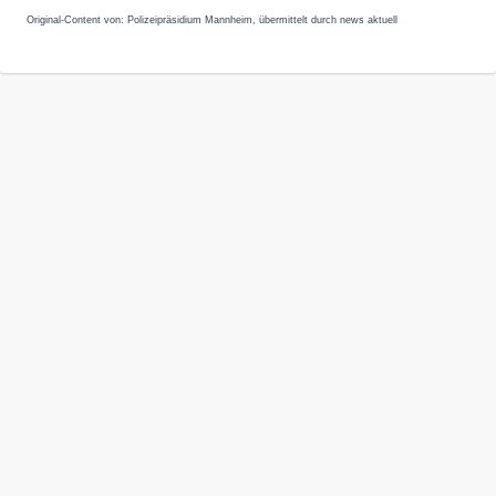
Original-Content von: Polizeipräsidium Mannheim, übermittelt durch news aktuell