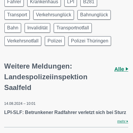
Fahrer
Krankenhaus
LPI
B281
Transport
Verkehrsunglück
Bahnunglück
Bahn
Invalidität
Transportnotfall
Verkehrsnotfall
Polizei
Polizei Thüringen
Weitere Meldungen:
Alle
Landespolizeiinspektion
Saalfeld
14.08.2024 – 10:01
LPI-SLF: Betrunkener Radfahrer verletzt sich bei Sturz
mehr