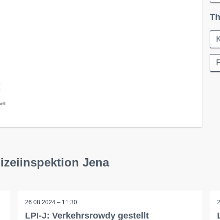
Th
K
P
x
ell
izeiinspektion Jena
26.08.2024 – 11:30
LPI-J: Verkehrsrowdy gestellt