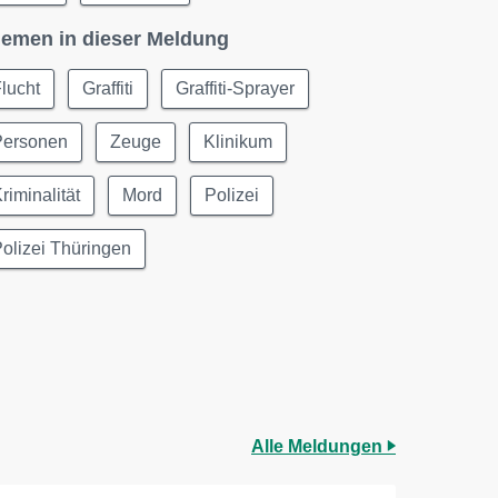
emen in dieser Meldung
lucht
Graffiti
Graffiti-Sprayer
Personen
Zeuge
Klinikum
riminalität
Mord
Polizei
olizei Thüringen
Alle Meldungen