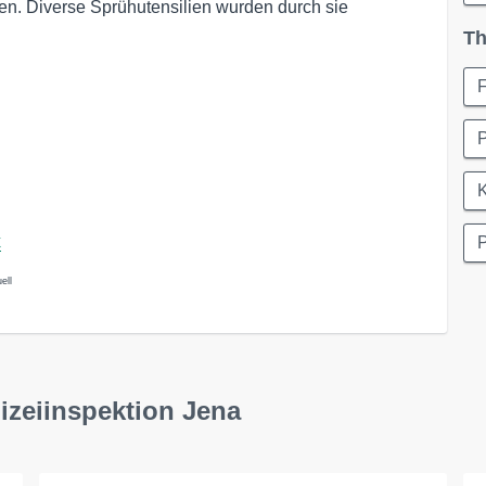
den. Diverse Sprühutensilien wurden durch sie
Th
F
K
x
P
ell
izeiinspektion Jena