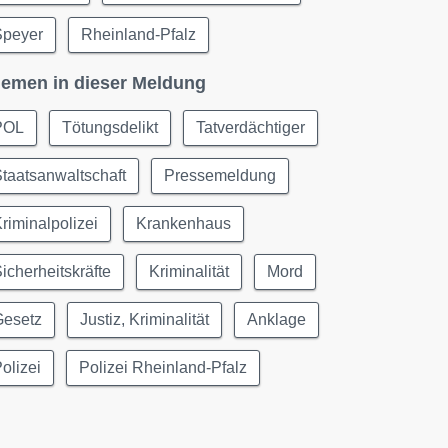
Speyer
Rheinland-Pfalz
emen in dieser Meldung
POL
Tötungsdelikt
Tatverdächtiger
taatsanwaltschaft
Pressemeldung
riminalpolizei
Krankenhaus
icherheitskräfte
Kriminalität
Mord
Gesetz
Justiz, Kriminalität
Anklage
olizei
Polizei Rheinland-Pfalz