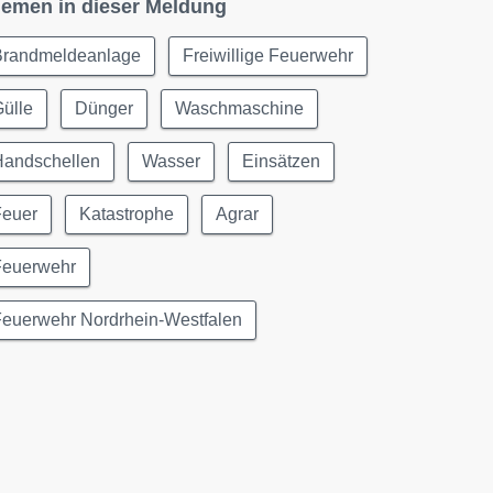
emen in dieser Meldung
Brandmeldeanlage
Freiwillige Feuerwehr
ülle
Dünger
Waschmaschine
Handschellen
Wasser
Einsätzen
Feuer
Katastrophe
Agrar
Feuerwehr
Feuerwehr Nordrhein-Westfalen