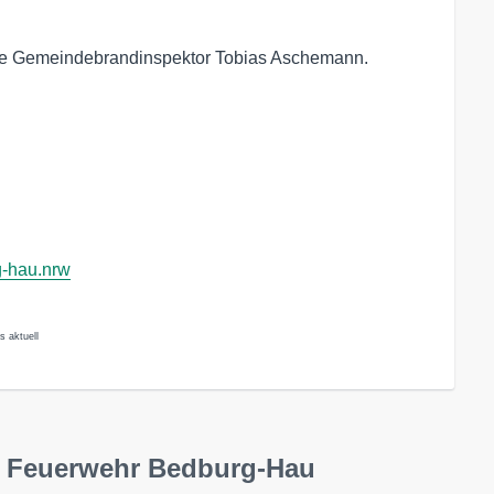
te Gemeindebrandinspektor Tobias Aschemann.
g-hau.nrw
s aktuell
ge Feuerwehr Bedburg-Hau