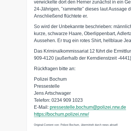
verwickelte dort den Herner zunächst in ein Ge
24-Jährigen, "rammelte" dieses laut Aussage de
Anschließend flüchtete er.
So wird der Unbekannte beschrieben: männlich,
kurze, schwarze Haare, Oberlippenbart, Adlert
Aussehen. Er trug ein rotes Shirt, hellblaue 
Das Kriminalkommissariat 12 führt die Ermittl
909-4120 (außerhalb der Kerndienstzeit -4441
Rückfragen bitte an:
Polizei Bochum
Pressestelle
Jens Artschwager
Telefon: 0234 909 1023
E-Mail:
pressestelle.bochum@polizei.nrw.de
https://bochum.polizei.nrw/
Original-Content von: Polizei Bochum, übermittelt durch news aktuell