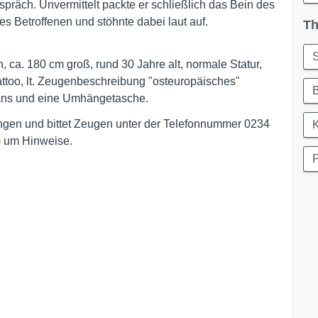
spräch. Unvermittelt packte er schließlich das Bein des
s Betroffenen und stöhnte dabei laut auf.
Th
S
 ca. 180 cm groß, rund 30 Jahre alt, normale Statur,
attoo, lt. Zeugenbeschreibung "osteuropäisches"
B
Jeans und eine Umhängetasche.
ungen und bittet Zeugen unter der Telefonnummer 0234
K
) um Hinweise.
P