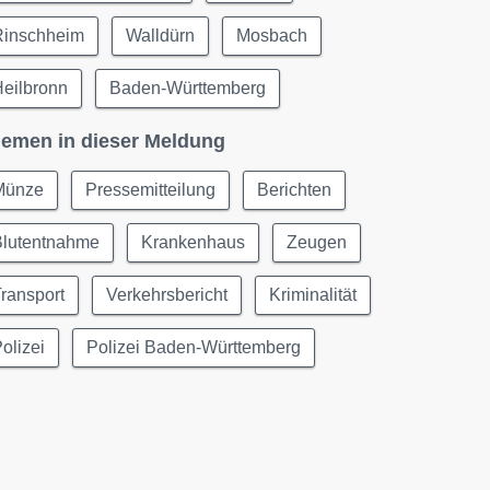
Rinschheim
Walldürn
Mosbach
Heilbronn
Baden-Württemberg
emen in dieser Meldung
Münze
Pressemitteilung
Berichten
Blutentnahme
Krankenhaus
Zeugen
ransport
Verkehrsbericht
Kriminalität
olizei
Polizei Baden-Württemberg