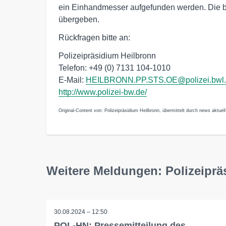
ein Einhandmesser aufgefunden werden. Die 
übergeben.
Rückfragen bitte an:
Polizeipräsidium Heilbronn
Telefon: +49 (0) 7131 104-1010
E-Mail:
HEILBRONN.PP.STS.OE@polizei.bwl
http://www.polizei-bw.de/
Original-Content von: Polizeipräsidium Heilbronn, übermittelt durch news aktuell
Weitere Meldungen: Polizeiprä
30.08.2024 – 12:50
POL-HN: Pressemitteilung des