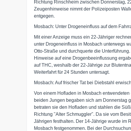
Richtung Rinschheim zwischen Donnerstag, 22
Zeugenhinweise nimmt der Polizeiposten Wal
entgegen.
Mosbach: Unter Drogeneinfluss auf dem Fahrr
Mit einer Anzeige muss ein 22-Jähriger rechn
unter Drogeneinfluss in Mosbach unterwegs wa
Otto-Straße und durchquerte die Unterführung. 
Hinweise auf eine Drogenbeeinflussung ergaben 
auf THC, weshalb der 22-Jährige zur Blutent
Weiterfahrt für 24 Stunden untersagt.
Mosbach: Auf frischer Tat bei Diebstahl erwisch
Von einem Hofladen in Mosbach entwendeten e
beiden Jungen begaben sich am Donnerstag ge
betraten sie den Hofladen und stahlen die Süß
Richtung "Alter Schmuggler". Da sie vom Besit
Jährigen festhalten. Der 14-Jährige wurde im
Mosbach festgenommen. Bei der Durchsuchung 