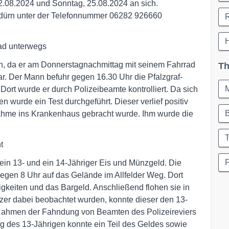
.08.2024 und Sonntag, 25.08.2024 an sich.
ldürn unter der Telefonnummer 06282 926660
ad unterwegs
en, da er am Donnerstagnachmittag mit seinem Fahrrad
Th
r. Der Mann befuhr gegen 16.30 Uhr die Pfalzgraf-
Dort wurde er durch Polizeibeamte kontrolliert. Da sich
wurde ein Test durchgeführt. Dieser verlief positiv
nahme ins Krankenhaus gebracht wurde. Ihm wurde die
T
t
P
in 13- und ein 14-Jähriger Eis und Münzgeld. Die
gen 8 Uhr auf das Gelände im Allfelder Weg. Dort
igkeiten und das Bargeld. Anschließend flohen sie in
zer dabei beobachtet wurden, konnte dieser den 13-
 Rahmen der Fahndung von Beamten des Polizeireviers
des 13-Jährigen konnte ein Teil des Geldes sowie