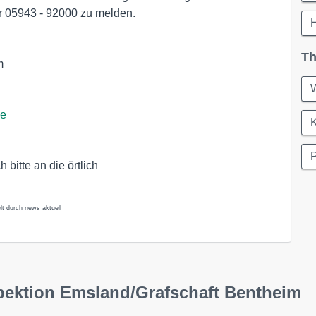
r 05943 - 92000 zu melden.
Th
m
de
K
P
bitte an die örtlich
lt durch news aktuell
pektion Emsland/Grafschaft Bentheim