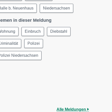
Halle b. Neuenhaus
Niedersachsen
emen in dieser Meldung
Wohnung
Einbruch
Diebstahl
riminalität
Polizei
olizei Niedersachsen
Alle Meldungen