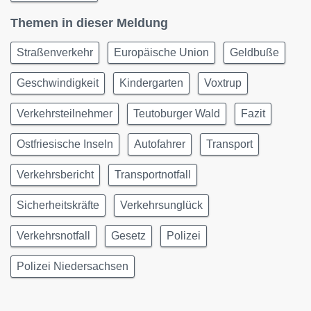
Themen in dieser Meldung
Straßenverkehr
Europäische Union
Geldbuße
Geschwindigkeit
Kindergarten
Voxtrup
Verkehrsteilnehmer
Teutoburger Wald
Fazit
Ostfriesische Inseln
Autofahrer
Transport
Verkehrsbericht
Transportnotfall
Sicherheitskräfte
Verkehrsunglück
Verkehrsnotfall
Gesetz
Polizei
Polizei Niedersachsen