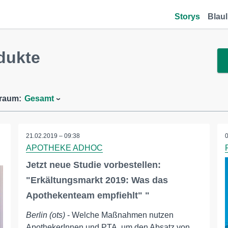
Storys
Blaul
dukte
traum:
Gesamt
21.02.2019 – 09:38
APOTHEKE ADHOC
Jetzt neue Studie vorbestellen:
"Erkältungsmarkt 2019: Was das
Apothekenteam empfiehlt" "
Berlin (ots)
- Welche Maßnahmen nutzen
ApothekerInnen und PTA, um den Absatz von