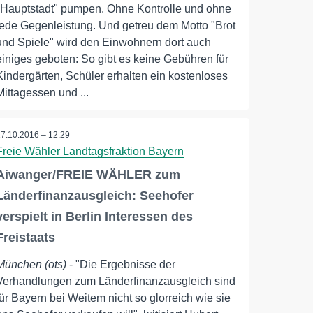
"Hauptstadt" pumpen. Ohne Kontrolle und ohne
jede Gegenleistung. Und getreu dem Motto "Brot
und Spiele" wird den Einwohnern dort auch
einiges geboten: So gibt es keine Gebühren für
Kindergärten, Schüler erhalten ein kostenloses
Mittagessen und ...
17.10.2016 – 12:29
Freie Wähler Landtagsfraktion Bayern
Aiwanger/FREIE WÄHLER zum
Länderfinanzausgleich: Seehofer
verspielt in Berlin Interessen des
Freistaats
München (ots)
- "Die Ergebnisse der
Verhandlungen zum Länderfinanzausgleich sind
für Bayern bei Weitem nicht so glorreich wie sie