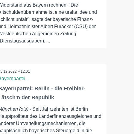
Widerstand aus Bayern rechnen. "Die
Altschuldenübernahme ist eine uralte Idee und
schlicht unfair", sagte der bayerische Finanz-
und Heimatminister Albert Füracker (CSU) der
Westdeutschen Allgemeinen Zeitung
(Dienstagsausgaben). ...
05.12.2022 – 12:01
Bayernpartei
Bayernpartei: Berlin - die Freibier-
Lätsch'n der Republik
München (ots)
- Seit Jahrzehnten ist Berlin
Hauptprofiteur des Länderfinanzausgleiches und
anderer Umverteilungsmechanismen, die
hauptsächlich bayerisches Steuergeld in die