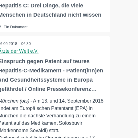
Hepatitis C: Drei Dinge, die viele
Menschen in Deutschland nicht wissen
Ein Dokument
06.09.2018 – 06:30
Ärzte der Welt e.V.
Einspruch gegen Patent auf teures
Hepatitis-C-Medikament - Patient(inn)en
und Gesundheitssysteme in Europa
gefährdet / Online Pressekonferenz…
München (ots)
- Am 13. und 14. September 2018
findet am Europäischen Patentamt (EPA) in
München die nächste Verhandlung zu einem
Patent auf das Medikament Sofosbuvir
(Markenname Sovaldi) statt.
Zivilgesellschaftliche Organisationen aus 17