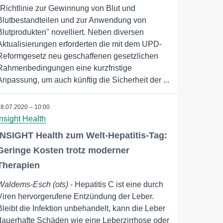
"Richtlinie zur Gewinnung von Blut und
Blutbestandteilen und zur Anwendung von
Blutprodukten" novelliert. Neben diversen
Aktualisierungen erforderten die mit dem UPD-
Reformgesetz neu geschaffenen gesetzlichen
Rahmenbedingungen eine kurzfristige
Anpassung, um auch künftig die Sicherheit der ...
28.07.2020 – 10:00
Insight Health
INSIGHT Health zum Welt-Hepatitis-Tag:
Geringe Kosten trotz moderner
Therapien
Waldems-Esch (ots)
- Hepatitis C ist eine durch
Viren hervorgerufene Entzündung der Leber.
Bleibt die Infektion unbehandelt, kann die Leber
dauerhafte Schäden wie eine Leberzirrhose oder