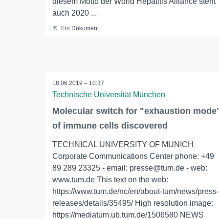
diesem Motto der World Hepatitis Alliance steht
auch 2020 ...
Ein Dokument
18.06.2019 – 10:37
Technische Universität München
Molecular switch for "exhaustion mode
of immune cells discovered
TECHNICAL UNIVERSITY OF MUNICH
Corporate Communications Center phone: +49
89 289 23325 - email: presse@tum.de - web:
www.tum.de This text on the web:
https://www.tum.de/nc/en/about-tum/news/press-
releases/details/35495/ High resolution image:
https://mediatum.ub.tum.de/1506580 NEWS