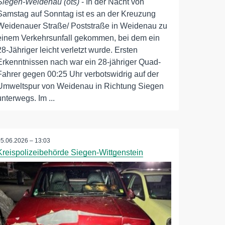
Siegen-Weidenau (ots)
- In der Nacht von
Samstag auf Sonntag ist es an der Kreuzung
Weidenauer Straße/ Poststraße in Weidenau zu
einem Verkehrsunfall gekommen, bei dem ein
28-Jähriger leicht verletzt wurde. Ersten
Erkenntnissen nach war ein 28-jähriger Quad-
Fahrer gegen 00:25 Uhr verbotswidrig auf der
Umweltspur von Weidenau in Richtung Siegen
unterwegs. Im ...
05.06.2026 – 13:03
Kreispolizeibehörde Siegen-Wittgenstein