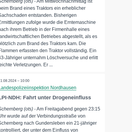
Schernberg (ots)
- Am Mittwochnachmittag ist
beim Brand eines Traktors ein erheblicher
Sachschaden entstanden. Bisherigen
Ermittlungen zufolge wurde die Erntemaschine
nach ihrem Betrieb in der Firmenhalle eines
landwirtschaftlichen Betriebes abgestellt, als es
plötzlich zum Brand des Traktors kam. Die
Flammen erfassten den Traktor vollständig. Ein
43-Jähriger unternahm Löschversuche und erlitt
leichte Verletzungen. Er ...
11.08.2024 – 10:00
Landespolizeiinspektion Nordhausen
LPI-NDH: Fahrt unter Drogeneinfluss
Schernberg (ots)
- Am Freitagabend gegen 23:15
Uhr wurde auf der Verbindungsstraße von
Schernberg nach Gundersleben ein 21-jähriger
kontrolliert, der unter dem Einfluss von