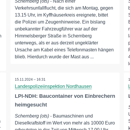
Schernberg (ots)
- Nach einer
Verkehrsunfallflucht, die sich am Montag, gegen
13.15 Uhr, im Kyffhäuserkreis ereignete, bittet
die Polizei um Zeugenhinweise. Ein bislang
unbekannter Fahrzeugführer war auf der
n
Himmelsberger Straße in Schernberg
unterwegs, als er aus derzeit ungeklärter
Ursache am Kabel eines Telefonmasten hängen
blieb. Hierdurch wurde der Mast aus ...
15.11.2024 – 16:31
Landespolizeiinspektion Nordhausen
LPI-NDH: Baucontainer von Einbrechern
heimgesucht
Schernberg (ots)
- Baumaschinen und
n
Dieselkraftstoff im Wert von mehr als 10000 Euro
r
erbeuteten in der Zeit von Mittwoch 17.00 Uhr