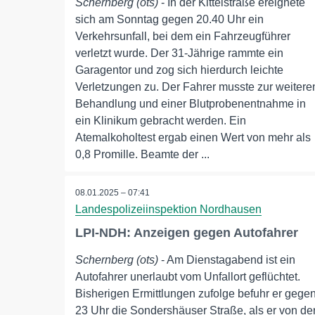
Schernberg (ots)
- In der Kittelstraße ereignete
sich am Sonntag gegen 20.40 Uhr ein
Verkehrsunfall, bei dem ein Fahrzeugführer
verletzt wurde. Der 31-Jährige rammte ein
Garagentor und zog sich hierdurch leichte
Verletzungen zu. Der Fahrer musste zur weitere
Behandlung und einer Blutprobenentnahme in
ein Klinikum gebracht werden. Ein
Atemalkoholtest ergab einen Wert von mehr als
0,8 Promille. Beamte der ...
08.01.2025 – 07:41
Landespolizeiinspektion Nordhausen
LPI-NDH: Anzeigen gegen Autofahrer
Schernberg (ots)
- Am Dienstagabend ist ein
Autofahrer unerlaubt vom Unfallort geflüchtet.
Bisherigen Ermittlungen zufolge befuhr er gege
23 Uhr die Sondershäuser Straße, als er von de