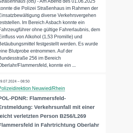
Straßenhaus (ots)
- Am Abend des 01.06.2025
konnte die Polizei Straßenhaus im Rahmen der
Einsatzbewältigung diverse Verkehrsvergehen
feststellen. Im Bereich Asbach konnte ein
Fahrzeugführer ohne gültige Fahrerlaubnis, dem
Einfluss von Alkohol (1,53 Promille) und
Betäubungsmittel festgestellt werden. Es wurde
eine Blutprobe entnommen. Auf der
Bundesstraße 256 im Bereich
Oberlahr/Flammersfeld, konnte ein ...
09.07.2024 – 08:50
Polizeidirektion Neuwied/Rhein
POL-PDNR: Flammersfeld-
Erstmeldung: Verkehrsunfall mit einer
leicht verletzten Person B256/L269
Flammersfeld in Fahrtrichtung Oberlahr