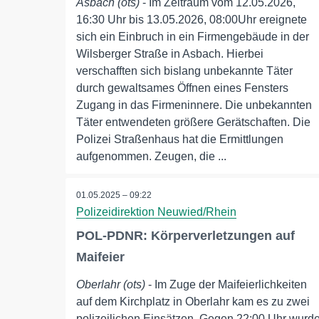
Asbach (ots)
- Im Zeitraum vom 12.05.2026,
16:30 Uhr bis 13.05.2026, 08:00Uhr ereignete
sich ein Einbruch in ein Firmengebäude in der
Wilsberger Straße in Asbach. Hierbei
verschafften sich bislang unbekannte Täter
durch gewaltsames Öffnen eines Fensters
Zugang in das Firmeninnere. Die unbekannten
Täter entwendeten größere Gerätschaften. Die
Polizei Straßenhaus hat die Ermittlungen
aufgenommen. Zeugen, die ...
01.05.2025 – 09:22
Polizeidirektion Neuwied/Rhein
POL-PDNR: Körperverletzungen auf
Maifeier
Oberlahr (ots)
- Im Zuge der Maifeierlichkeiten
auf dem Kirchplatz in Oberlahr kam es zu zwei
polizeilichen Einsätzen. Gegen 22:00 Uhr wurd