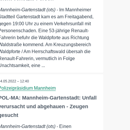
Mannheim-Gartenstadt (ots)
- Im Mannheimer
Stadtteil Gartenstadt kam es am Freitagabend,
gegen 19:00 Uhr zu einem Verkehrsunfall mit
Personenschaden. Eine 53-jährige Renault-
Fahrerin befuhr die Waldpforte aus Richtung
Waldstraße kommend. Am Kreuzungsbereich
Waldpforte / Am Herrschaftswald übersah die
Renault-Fahrerin, vermutlich in Folge
Unachtsamkeit, eine ...
04.05.2022 – 12:40
Polizeipräsidium Mannheim
POL-MA: Mannheim-Gartenstadt: Unfall
verursacht und abgehauen - Zeugen
gesucht
Mannheim-Gartenstadt (ots)
- Einen