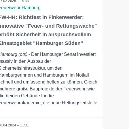
07.02.2025 – 14:33
Feuerwehr Hamburg
FW-HH: Richtfest in Finkenwerder:
Innovative "Feuer- und Rettungswache"
erhöht Sicherheit in anspruchsvollem
Einsatzgebiet "Hamburger Süden"
Hamburg (ots)
- Der Hamburger Senat investiert
massiv in den Ausbau der
Sicherheitsinfrastruktur, um den
Hamburgerinnen und Hamburgern im Notfall
schnell und umfassend helfen zu können. Gleich
mehrere große Bauprojekte der Feuerwehr, wie
die beiden Gebäude für die
Feuerwehrakademie, die neue Rettungsleitstelle
..
08.04.2024 – 11:31