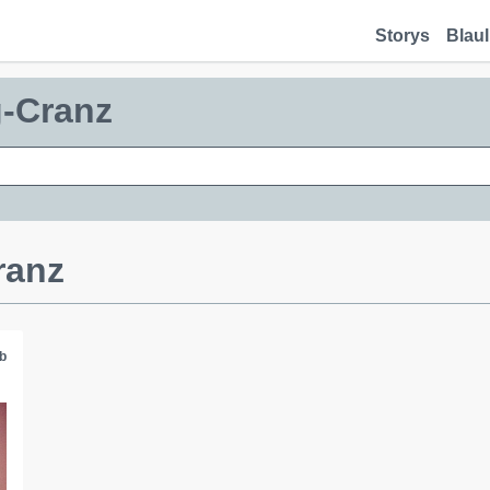
Storys
Blaul
g-Cranz
ranz
b