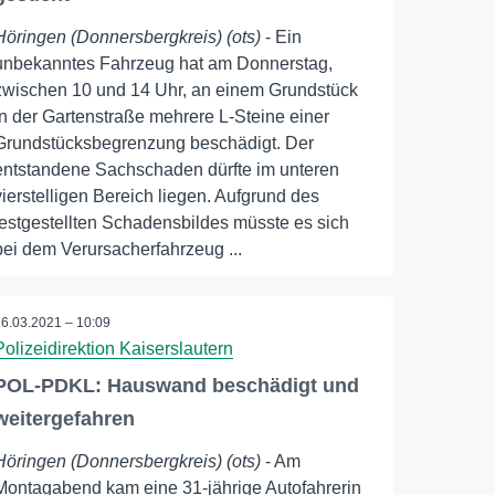
Höringen (Donnersbergkreis) (ots)
- Ein
unbekanntes Fahrzeug hat am Donnerstag,
zwischen 10 und 14 Uhr, an einem Grundstück
in der Gartenstraße mehrere L-Steine einer
Grundstücksbegrenzung beschädigt. Der
entstandene Sachschaden dürfte im unteren
vierstelligen Bereich liegen. Aufgrund des
festgestellten Schadensbildes müsste es sich
bei dem Verursacherfahrzeug ...
16.03.2021 – 10:09
Polizeidirektion Kaiserslautern
POL-PDKL: Hauswand beschädigt und
weitergefahren
Höringen (Donnersbergkreis) (ots)
- Am
Montagabend kam eine 31-jährige Autofahrerin