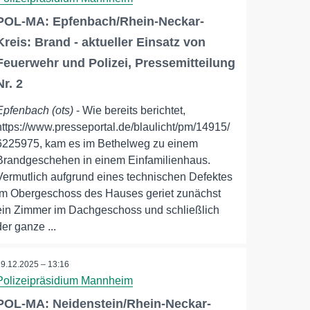
POL-MA: Epfenbach/Rhein-Neckar-
Kreis: Brand - aktueller Einsatz von
Feuerwehr und Polizei, Pressemitteilung
Nr. 2
Epfenbach (ots)
- Wie bereits berichtet,
https://www.presseportal.de/blaulicht/pm/14915/
6225975, kam es im Bethelweg zu einem
Brandgeschehen in einem Einfamilienhaus.
Vermutlich aufgrund eines technischen Defektes
im Obergeschoss des Hauses geriet zunächst
ein Zimmer im Dachgeschoss und schließlich
der ganze ...
19.12.2025 – 13:16
Polizeipräsidium Mannheim
POL-MA: Neidenstein/Rhein-Neckar-