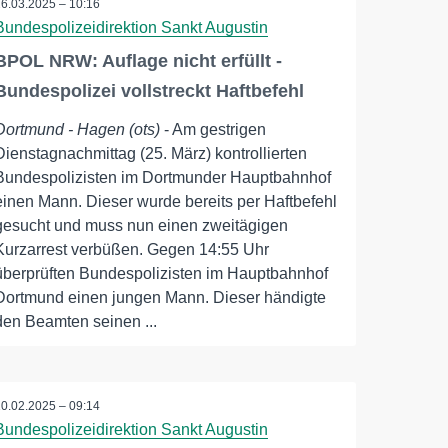
26.03.2025 – 10:16
Bundespolizeidirektion Sankt Augustin
BPOL NRW: Auflage nicht erfüllt -
Bundespolizei vollstreckt Haftbefehl
Dortmund - Hagen (ots)
- Am gestrigen
Dienstagnachmittag (25. März) kontrollierten
Bundespolizisten im Dortmunder Hauptbahnhof
einen Mann. Dieser wurde bereits per Haftbefehl
gesucht und muss nun einen zweitägigen
Kurzarrest verbüßen. Gegen 14:55 Uhr
überprüften Bundespolizisten im Hauptbahnhof
Dortmund einen jungen Mann. Dieser händigte
den Beamten seinen ...
10.02.2025 – 09:14
Bundespolizeidirektion Sankt Augustin