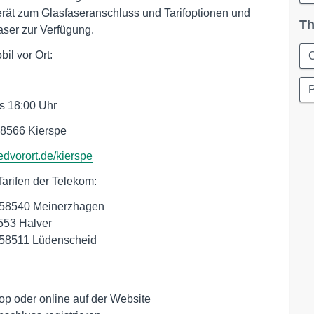
erät zum Glasfaseranschluss und Tarifoptionen und
Th
aser zur Verfügung.
il vor Ort:
C
is 18:00 Uhr
58566 Kierspe
dvorort.de/kierspe
Tarifen der Telekom:
, 58540 Meinerzhagen
8553 Halver
 58511 Lüdenscheid
op oder online auf der Website