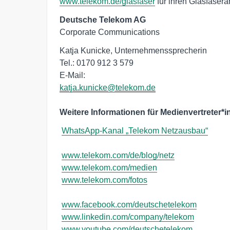
www.telekom.de/glasfaser
für ihren Glasfasera
Deutsche Telekom AG
Corporate Communications
Katja Kunicke, Unternehmenssprecherin

Tel.: 0170 912 3 579

E-Mail:  
katja.kunicke@telekom.de
Weitere Informationen für Medienvertreter*i
WhatsApp-Kanal „Telekom Netzausbau“
www.telekom.com/de/blog/netz
www.telekom.com/medien
www.telekom.com/fotos
www.facebook.com/deutschetelekom
www.linkedin.com/company/telekom
www.youtube.com/deutschetelekom