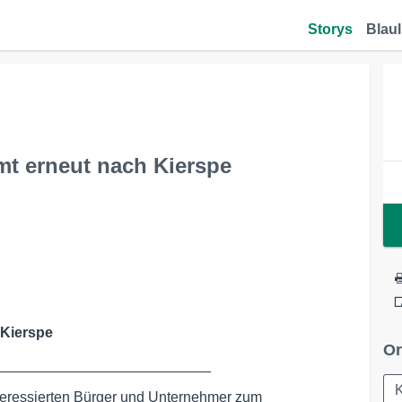
Storys
Blaul
t erneut nach Kierspe
 Kierspe
Or
___________________________
nteressierten Bürger und Unternehmer zum