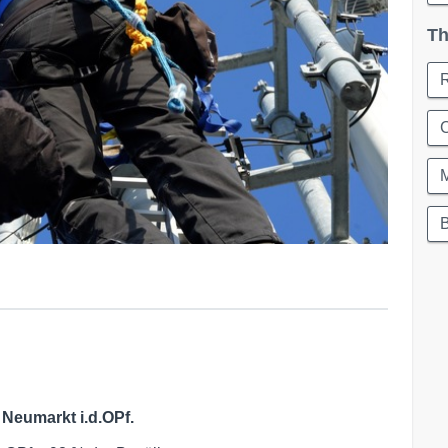
Th
C
Neumarkt i.d.OPf.