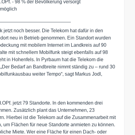
d.OPf. - 98 % der Bevölkerung versorgt
 möglich
___________________________
k jetzt noch besser. Die Telekom hat dafür in den
ort neu in Betrieb genommen. Ein Standort wurden
bdeckung mit mobilem Internet im Landkreis auf 90
te mit schnellem Mobilfunk steigt ebenfalls auf 98
eht in Hohenfels. In Pyrbaum hat die Telekom die
„Der Bedarf an Bandbreite nimmt ständig zu – rund 30
bilfunkausbau weiter Tempo“, sagt Markus Jodl,
d.OPf. jetzt 79 Standorte. In den kommenden drei
mmen. Zusätzlich plant das Unternehmen, 23
rn. Hierbei ist die Telekom auf die Zusammenarbeit mit
um Flächen für neue Standorte anmieten zu können.
übliche Miete. Wer eine Fläche für einen Dach- oder