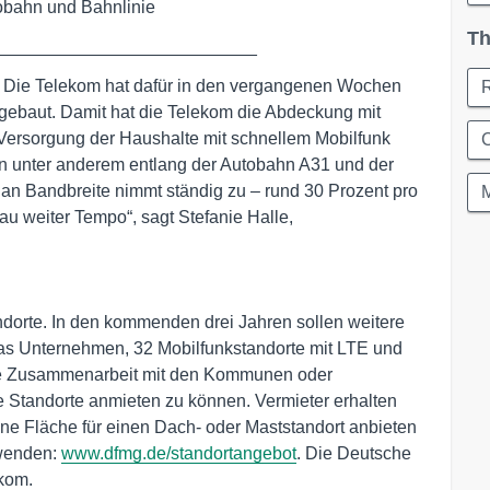
obahn und Bahnlinie
Th
___________________________
r. Die Telekom hat dafür in den vergangenen Wochen
gebaut. Damit hat die Telekom die Abdeckung mit
 Versorgung der Haushalte mit schnellem Mobilfunk
C
en unter anderem entlang der Autobahn A31 und der
an Bandbreite nimmt ständig zu – rund 30 Prozent pro
u weiter Tempo“, sagt Stefanie Halle,
ndorte. In den kommenden drei Jahren sollen weitere
as Unternehmen, 32 Mobilfunkstandorte mit LTE und
 die Zusammenarbeit mit den Kommunen oder
 Standorte anmieten zu können. Vermieter erhalten
eine Fläche für einen Dach- oder Maststandort anbieten
 wenden:
www.dfmg.de/standortangebot
. Die Deutsche
ekom.