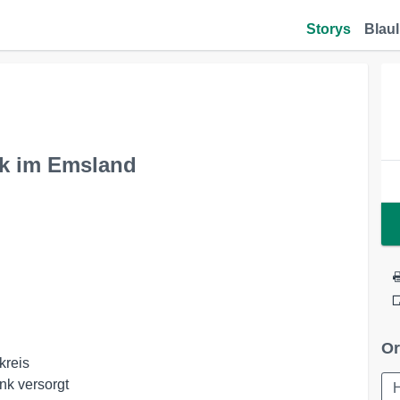
Storys
Blaul
nk im Emsland
Or
kreis
nk versorgt