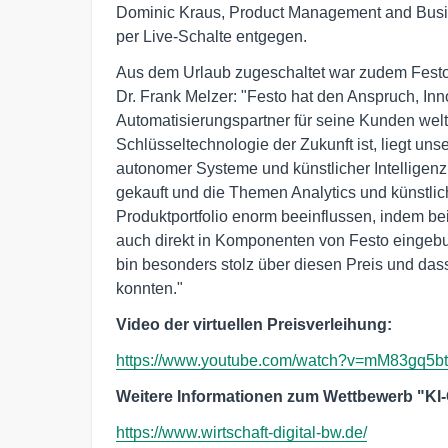
Dominic Kraus, Product Management and Busin
per Live-Schalte entgegen.
Aus dem Urlaub zugeschaltet war zudem Fest
Dr. Frank Melzer: "Festo hat den Anspruch, In
Automatisierungspartner für seine Kunden weltw
Schlüsseltechnologie der Zukunft ist, liegt uns
autonomer Systeme und künstlicher Intelligenz
gekauft und die Themen Analytics und künstliche
Produktportfolio enorm beeinflussen, indem be
auch direkt in Komponenten von Festo eingeb
bin besonders stolz über diesen Preis und das
konnten."
Video der virtuellen Preisverleihung:
https://www.youtube.com/watch?v=mM83gq5b
Weitere Informationen zum Wettbewerb "K
https://www.wirtschaft-digital-bw.de/