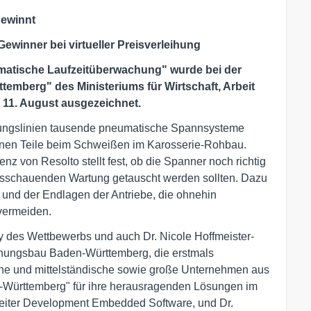
ewinnt
 Gewinner bei virtueller Preisverleihung
umatische Laufzeitüberwachung" wurde bei der
emberg" des Ministeriums für Wirtschaft, Arbeit
1. August ausgezeichnet.
igungslinien tausende pneumatische Spannsysteme
zelnen Teile beim Schweißen im Karosserie-Rohbau.
enz von Resolto stellt fest, ob die Spanner noch richtig
ausschauenden Wartung getauscht werden sollten. Dazu
le und der Endlagen der Antriebe, die ohnehin
 vermeiden.
y des Wettbewerbs und auch Dr. Nicole Hoffmeister-
Wohnungsbau Baden-Württemberg, die erstmals
ine und mittelständische sowie große Unternehmen aus
Württemberg" für ihre herausragenden Lösungen im
, Leiter Development Embedded Software, und Dr.