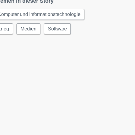
emen in dieser Story
omputer und Informationstechnologie
rieg
Medien
Software