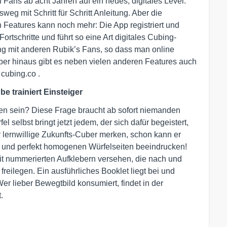
ans ab acht Jahren auf ein neues, digitales Level.
g mit Schritt für Schritt Anleitung. Aber die
 Features kann noch mehr: Die App registriert und
ortschritte und führt so eine Art digitales Cubing-
ng mit anderen Rubik’s Fans, so dass man online
er hinaus gibt es neben vielen anderen Features auch
cubing.co .
e trainiert Einsteiger
ösen sein? Diese Frage braucht ab sofort niemanden
selbst bringt jetzt jedem, der sich dafür begeistert,
r lernwillige Zukunfts-Cuber merken, schon kann er
it und perfekt homogenen Würfelseiten beeindrucken!
mit nummerierten Aufklebern versehen, die nach und
eilegen. Ein ausführliches Booklet liegt bei und
 Wer lieber Bewegtbild konsumiert, findet in der
.