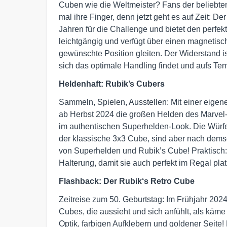
Cuben wie die Weltmeister? Fans der belieb
mal ihre Finger, denn jetzt geht es auf Zeit: D
Jahren für die Challenge und bietet den perfek
leichtgängig und verfügt über einen magnetisch
gewünschte Position gleiten. Der Widerstand ist
sich das optimale Handling findet und aufs Te
Heldenhaft: Rubik’s Cubers
Sammeln, Spielen, Ausstellen: Mit einer eige
ab Herbst 2024 die großen Helden des Marvel
im authentischen Superhelden-Look. Die Würfe
der klassische 3x3 Cube, sind aber nach demse
von Superhelden und Rubik’s Cube! Praktisch
Halterung, damit sie auch perfekt im Regal pla
Flashback: Der Rubik‘s Retro Cube
Zeitreise zum 50. Geburtstag: Im Frühjahr 20
Cubes, die aussieht und sich anfühlt, als käme 
Optik, farbigen Aufklebern und goldener Seite!