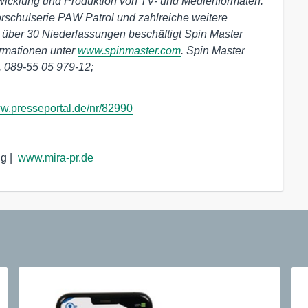
ntwicklung und Produktion von TV- und Medienformaten.
orschulserie PAW Patrol und zahlreiche weitere
 über 30 Niederlassungen beschäftigt Spin Master
ormationen unter
www.spinmaster.com
.
Spin Master
l. 089-55 05 979-12;
w.presseportal.de/nr/82990
 |  
www.mira-pr.de