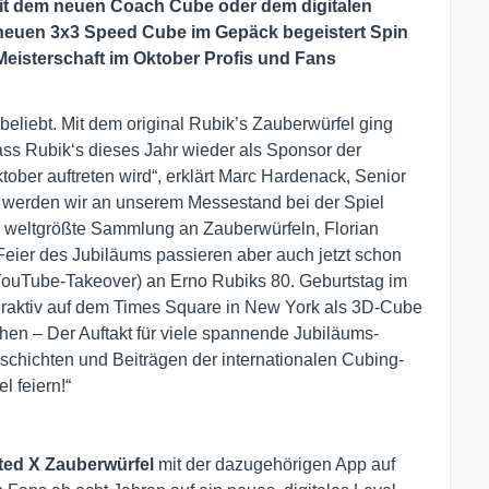
 mit dem neuen Coach Cube oder dem digitalen
neuen 3x3 Speed Cube im Gepäck begeistert Spin
eisterschaft im Oktober Profis und Fans
eliebt. Mit dem original Rubik’s Zauberwürfel ging
ass Rubik‘s dieses Jahr wieder als Sponsor der
ber auftreten wird“, erklärt Marc Hardenack, Senior
 werden wir an unserem Messestand bei der Spiel
 weltgrößte Sammlung an Zauberwürfeln, Florian
eier des Jubiläums passieren aber auch jetzt schon
YouTube-Takeover) an Erno Rubiks 80. Geburtstag im
interaktiv auf dem Times Square in New York als 3D-Cube
hen – Der Auftakt für viele spannende Jubiläums-
eschichten und Beiträgen der internationalen Cubing-
 feiern!“
ed X Zauberwürfel
mit der dazugehörigen App auf