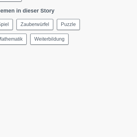
emen in dieser Story
piel
Zauberwürfel
Puzzle
Mathematik
Weiterbildung