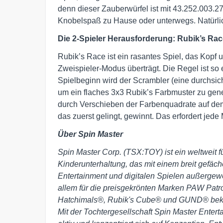
denn dieser Zauberwürfel ist mit 43.252.003.
Knobelspaß zu Hause oder unterwegs. Natürlich
Die 2-Spieler Herausforderung: Rubik’s Ra
Rubik’s Race ist ein rasantes Spiel, das Kopf 
Zweispieler-Modus überträgt. Die Regel ist so 
Spielbeginn wird der Scrambler (eine durchsich
um ein flaches 3x3 Rubik’s Farbmuster zu gene
durch Verschieben der Farbenquadrate auf de
das zuerst gelingt, gewinnt. Das erfordert je
Über Spin Master
Spin Master Corp. (TSX:TOY) ist ein weltweit
Kinderunterhaltung, das mit einem breit gefäch
Entertainment und digitalen Spielen außergewöh
allem für die preisgekrönten Marken PAW Patr
Hatchimals®, Rubik's Cube® und GUND® bekann
Mit der Tochtergesellschaft Spin Master Ente