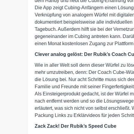
dem Handy und hebt die Cubing-Erfahrung von F
Die App zeigt Cubing-Anfängern einen Lösungswe
Verknüpfung von analogem Würfel mit digitalen
dokumentiert beispielsweise alle individuellen F
Tagebuch. Außerdem hilft sie bei der Vernetzu
gegeneinander im Cubing antreten kann. Darüb
einen Monat kostenlosen Zugang zur Plattform 
Clever analog gelöst: Der Rubik’s Coach Cub
Wie in aller Welt soll denn dieser Würfel zu l
mehr umzutreiben, denn: Der Coach Cube-Würfel 
die Lösung bei. Nur acht Schritte muss sich de
Familie und Freunde mit seiner Fingerfertigke
Als Einsteigerprodukt gedacht, ist der Würfel 
nach entfernt werden und so die Lösungswege fr
erläutert, was sich nicht von selbst erschließt.
Packung Links zu Erklärvideos für jeden Schritt
Zack Zack!
Der Rubik’s Speed Cube