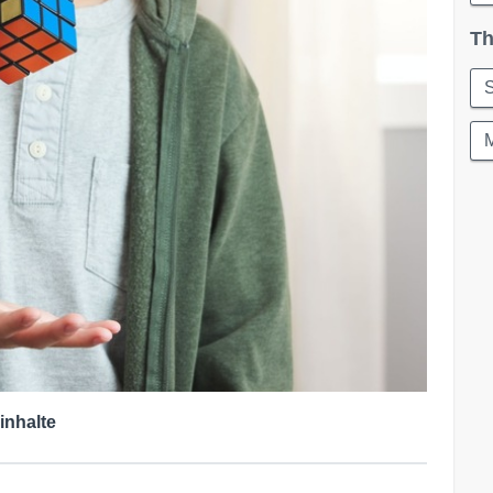
Th
S
inhalte