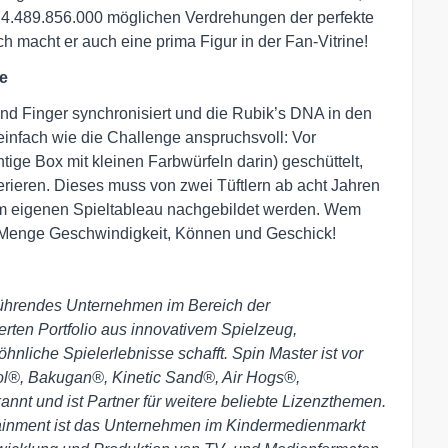
274.489.856.000 möglichen Verdrehungen der perfekte
 macht er auch eine prima Figur in der Fan-Vitrine!
ce
und Finger synchronisiert und die Rubik’s DNA in den
einfach wie die Challenge anspruchsvoll: Vor
tige Box mit kleinen Farbwürfeln darin) geschüttelt,
rieren. Dieses muss von zwei Tüftlern ab acht Jahren
m eigenen Spieltableau nachgebildet werden. Wem
de Menge Geschwindigkeit, Können und Geschick!
 führendes Unternehmen im Bereich der
erten Portfolio aus innovativem Spielzeug,
nliche Spielerlebnisse schafft. Spin Master ist vor
ol®, Bakugan®, Kinetic Sand®, Air Hogs®,
t und ist Partner für weitere beliebte Lizenzthemen.
rtainment ist das Unternehmen im Kindermedienmarkt