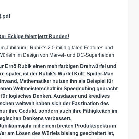
).pdf
r Eckige feiert jetzt Runden!
 Jubiläum | Rubik’s 2.0 mit digitalen Features und
 Würfeln im Design von Marvel- und DC-Superhelden
eur Ernő Rubik einen mehrfarbigen Drehwürfel und
re später, ist der Rubik’s Würfel Kult: Spider-Man
leinwand,
Mathematiker nutzen ihn als Beispiel für
igenen Weltmeisterschaft im Speedcubing gebracht.
für logisches Denken, Ausdauer und kreatives
schen weltweit haben sich der Faszination des
ur ihre Geduld, sondern auch ihre Fähigkeiten im
tegischen Denkens verbessert.
s Jubiläumsjahr mit einem breiten Produktspektrum
er am Lösen des Würfels bislang gescheitert ist,