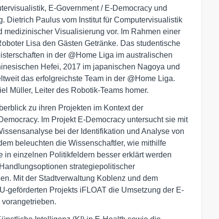
ervisualistik, E-Government / E-Democracy und
. Dietrich Paulus vom Institut für Computervisualistik
d medizinischer Visualisierung vor. Im Rahmen einer
Roboter Lisa den Gästen Getränke. Das studentische
terschaften in der @Home Liga im australischen
inesischen Hefei, 2017 im japanischen Nagoya und
ltweit das erfolgreichste Team in der @Home Liga.
iel Müller, Leiter des Robotik-Teams homer.
berblick zu ihren Projekten im Kontext der
E-Democracy. Im Projekt E-Democracy untersucht sie mit
issensanalyse bei der Identifikation und Analyse von
em beleuchten die Wissenschaftler, wie mithilfe
n einzelnen Politikfeldern besser erklärt werden
Handlungsoptionen strategiepolitischer
en. Mit der Stadtverwaltung Koblenz und dem
-geförderten Projekts iFLOAT die Umsetzung der E-
vorangetrieben.