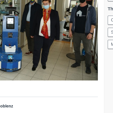
Th
C
 Koblenz