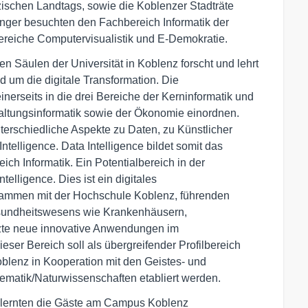
zischen Landtags, sowie die Koblenzer Stadträte
ger besuchten den Fachbereich Informatik der
Bereiche Computervisualistik und E-Demokratie.
en Säulen der Universität in Koblenz forscht und lehrt
um die digitale Transformation. Die
nerseits in die drei Bereiche der Kerninformatik und
waltungsinformatik sowie der Ökonomie einordnen.
terschiedliche Aspekte zu Daten, zu Künstlicher
ntelligence. Data Intelligence bildet somit das
ich Informatik. Ein Potentialbereich in der
telligence. Dies ist ein digitales
sammen mit der Hochschule Koblenz, führenden
sundheitswesens wie Krankenhäusern,
zte neue innovative Anwendungen im
ser Bereich soll als übergreifender Profilbereich
Koblenz in Kooperation mit den Geistes- und
matik/Naturwissenschaften etabliert werden.
 lernten die Gäste am Campus Koblenz