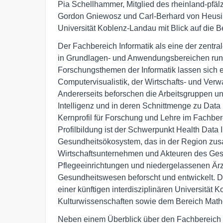
Pia Schellhammer, Mitglied des rheinland-pfäl
Gordon Gniewosz und Carl-Berhard von Heusin
Universität Koblenz-Landau mit Blick auf die 
Der Fachbereich Informatik als eine der zentral
in Grundlagen- und Anwendungsbereichen rund 
Forschungsthemen der Informatik lassen sich ei
Computervisualistik, der Wirtschafts- und Ver
Andererseits beforschen die Arbeitsgruppen un
Intelligenz und in deren Schnittmenge zu Data I
Kernprofil für Forschung und Lehre im Fachbere
Profilbildung ist der Schwerpunkt Health Data In
Gesundheitsökosystem, das in der Region zu
Wirtschaftsunternehmen und Akteuren des Ge
Pflegeeinrichtungen und niedergelassenen Är
Gesundheitswesen beforscht und entwickelt. Die
einer künftigen interdisziplinären Universität 
Kulturwissenschaften sowie dem Bereich Mathe
Neben einem Überblick über den Fachbereich