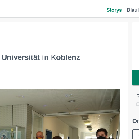
Storys
Blaul
er Universität in Koblenz
Or
R