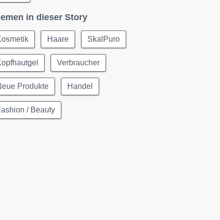
emen in dieser Story
Kosmetik
Haare
SkalPuro
Kopfhautgel
Verbraucher
Neue Produkte
Handel
ashion / Beauty