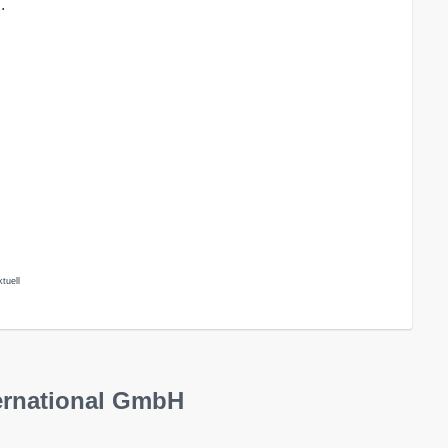
.
tuell
ternational GmbH