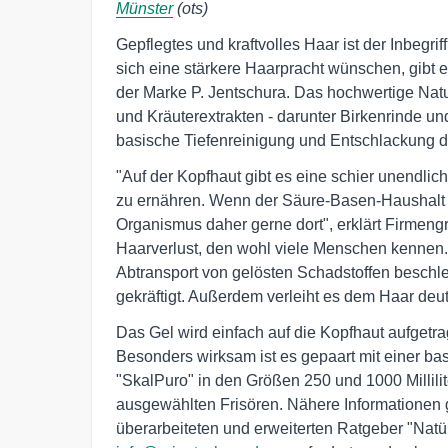
Münster
(ots)
Gepflegtes und kraftvolles Haar ist der Inbegrif
sich eine stärkere Haarpracht wünschen, gibt e
der Marke P. Jentschura. Das hochwertige Natu
und Kräuterextrakten - darunter Birkenrinde u
basische Tiefenreinigung und Entschlackung 
"Auf der Kopfhaut gibt es eine schier unendlic
zu ernähren. Wenn der Säure-Basen-Haushalt au
Organismus daher gerne dort", erklärt Firmengrü
Haarverlust, den wohl viele Menschen kennen. 
Abtransport von gelösten Schadstoffen beschl
gekräftigt. Außerdem verleiht es dem Haar deu
Das Gel wird einfach auf die Kopfhaut aufgetra
Besonders wirksam ist es gepaart mit einer bas
"SkalPuro" in den Größen 250 und 1000 Millilit
ausgewählten Frisören. Nähere Informationen g
überarbeiteten und erweiterten Ratgeber "Natür