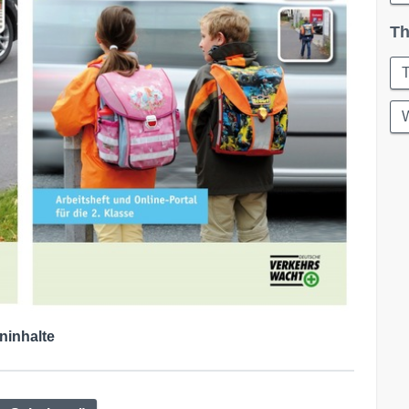
Th
T
W
ninhalte