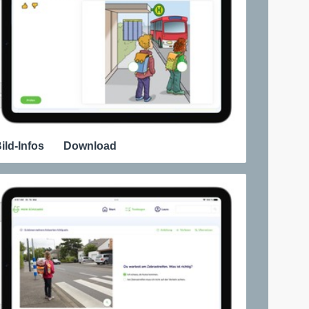
ild-Infos
Download