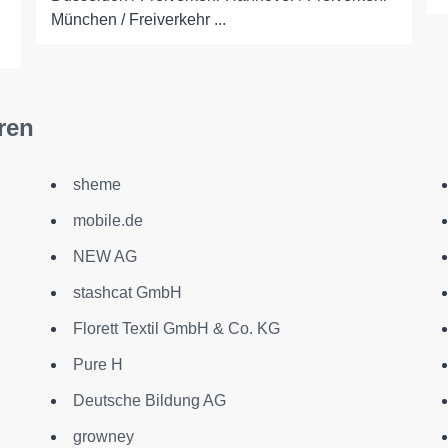
München / Freiverkehr ...
ren
sheme
mobile.de
NEW AG
stashcat GmbH
Florett Textil GmbH & Co. KG
Pure H
Deutsche Bildung AG
growney