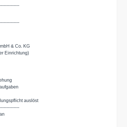
--------------
--------------
g GmbH & Co. KG

aft oder Einrichtung)
iehung

saufgaben

ungspflicht auslöst

-------------

an
