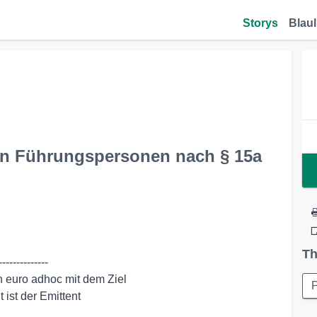
Storys
Blaul
von Führungspersonen nach § 15a
Th
-------------
