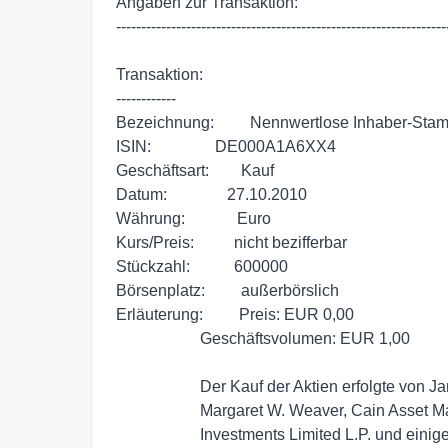
Angaben zur Transaktion:

-------------------------------------------------------------------
Transaktion:

------------

Bezeichnung:         Nennwertlose Inhaber-Stam
ISIN:                DE000A1A6XX4

Geschäftsart:        Kauf

Datum:               27.10.2010

Währung:             Euro

Kurs/Preis:          nicht bezifferbar

Stückzahl:           600000

Börsenplatz:         außerbörslich

Erläuterung:         Preis: EUR 0,00

                     Geschäftsvolumen: EUR 1,00

                     Der Kauf der Aktien erfolgte von James D. Weaver III,

                     Margaret W. Weaver, Cain Asset Management LLC, Cain

                     Investments Limited L.P. und einigen andere Personen
