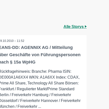
Alle Storys
29.10.2010 – 11:52
EANS-DD: AGENNIX AG / Mitteilung
über Geschäfte von Führungspersonen
nach § 15a WpHG
Rückfragehinweis: Branche: Pharma ISIN:
DE000A1A6XX4 WKN: A1A6XX Index: CDAX,
Prime All Share, Technology All Share Börsen:
Frankfurt / Regulierter Markt/Prime Standard
Berlin / Freiverkehr Hamburg / Freiverkehr
Düsseldorf / Freiverkehr Hannover / Freiverkehr
München / Freiverkehr ...