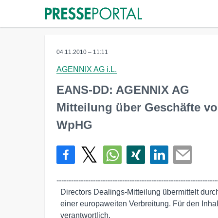
04.11.2010 – 11:11
AGENNIX AG i.L.
EANS-DD: AGENNIX AG
Mitteilung über Geschäfte 
WpHG
-------------------------------------------------------------------
  Directors Dealings-Mitteilung übermittelt durch euro adhoc mit dem Ziel

  einer europaweiten Verbreitung. Für den Inhalt ist der Emittent

  verantwortlich.
