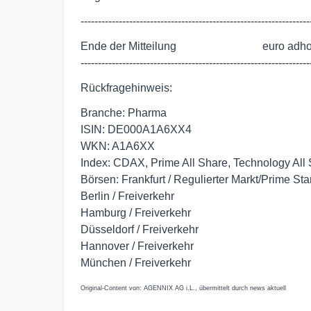
------------------------------------------------------------------
Ende der Mitteilung                               euro adho
------------------------------------------------------------------
Rückfragehinweis:
Branche: Pharma
ISIN: DE000A1A6XX4
WKN: A1A6XX
Index: CDAX, Prime All Share, Technology All
Börsen: Frankfurt / Regulierter Markt/Prime St
Berlin / Freiverkehr
Hamburg / Freiverkehr
Düsseldorf / Freiverkehr
Hannover / Freiverkehr
München / Freiverkehr
Original-Content von: AGENNIX AG i.L., übermittelt durch news aktuell