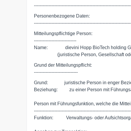
------------------------------------------------------------------
Personenbezogene Daten:

------------------------------------------------------------------
Mitteilungspflichtige Person:

-----------------------------

Name:               dievini Hopp BioTech holdin
                    (juristische Person, Gesellsch
Grund der Mitteilungspflicht:

------------------------------
Grund:              juristische Person in enger Bez
Beziehung:          zu einer Person mit Führung
Person mit Führungsfunktion, welche die Mitteil
-------------------------------------------------------------------
Funktion:           Verwaltungs- oder Aufsichtsorg