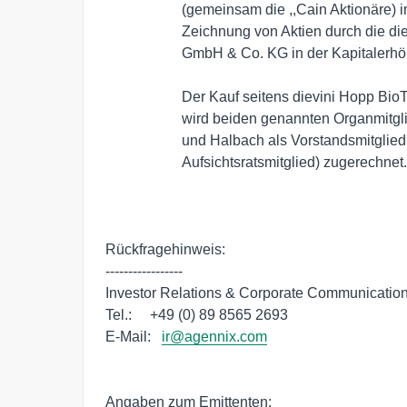
                     (gemeinsam die ,,Cain Aktionäre) im Zusammenhang mit der

                     Zeichnung von Aktien durch die dievini Hopp BioTech holding

                     GmbH & Co. KG in der Kapitalerhöhung der Agennix AG.

                     Der Kauf seitens dievini Hopp BioTech holding GmbH & Co. KG

                     wird beiden genannten Organmitgliedern (Prof. von Bohlen

                     und Halbach als Vorstandsmitglied und Prof. Hettich als

                     Aufsichtsratsmitglied) zugerechnet.

Rückfragehinweis:

-----------------

Investor Relations & Corporate Communication
Tel.:     +49 (0) 89 8565 2693

E-Mail:   
ir@agennix.com
Angaben zum Emittenten: