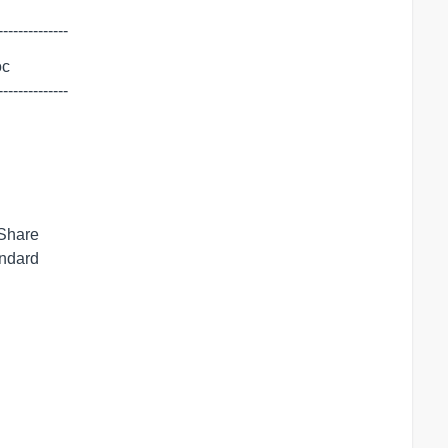
--------------
c

--------------
 Share
andard