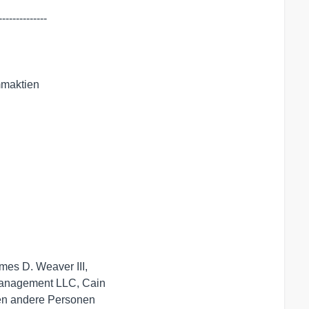
-------------

maktien
